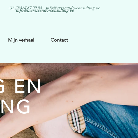
+32 (0)486 87 09 04
info@crescendo-consulting.be
info@increscendo-consulting.be
Mijn verhaal
Contact
G EN
ING