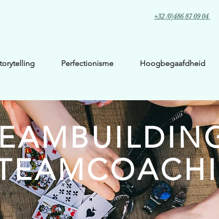
+32 (0)486 87 09 04
torytelling
Perfectionisme
Hoogbegaafdheid
EAMBUILDIN
TEAMCOACH