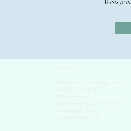
Wens je m
Contact
InCrescendo Coaching & Training
Kapelleveldstraat 8
9420 Erpe-Mere
info@increscendo-consulting.be
+32 (0)486 87 09 04
BTW BE0643.642.906