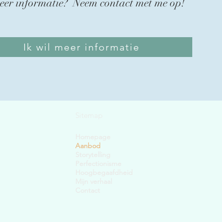
eer informatie? Neem contact met me op!
Ik wil meer informatie
Sitemap
Homepage
Aanbod
Storytelling
Perfectionisme
Hoogbegaafdheid
Mijn verhaal
Contact